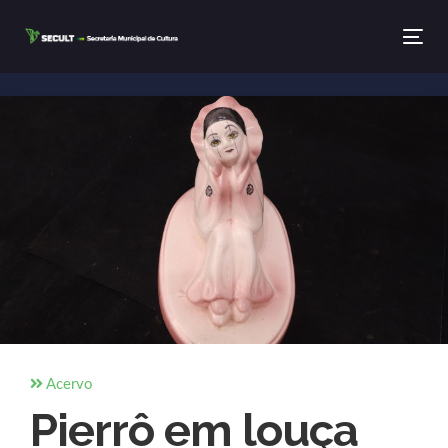
Tog
Acervo
Pierrô em louça